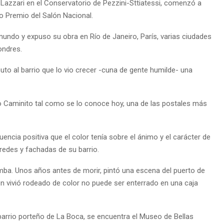
 Lazzari en el Conservatorio de Pezzini-Sttiatessi, comenzó a
o Premio del Salón Nacional.
l mundo y expuso su obra en Río de Janeiro, París, varias ciudades
ondres.
uto al barrio que lo vio crecer -cuna de gente humilde- una
o Caminito tal como se lo conoce hoy, una de las postales más
uencia positiva que el color tenía sobre el ánimo y el carácter de
aredes y fachadas de su barrio.
umba. Unos años antes de morir, pintó una escena del puerto de
en vivió rodeado de color no puede ser enterrado en una caja
barrio porteño de La Boca, se encuentra el Museo de Bellas