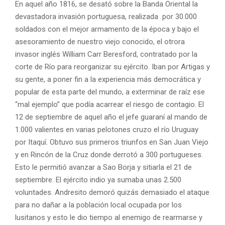
En aquel año 1816, se desató sobre la Banda Oriental la
devastadora invasión portuguesa, realizada por 30.000
soldados con el mejor armamento de la época y bajo el
asesoramiento de nuestro viejo conocido, el otrora
invasor inglés William Carr Beresford, contratado por la
corte de Río para reorganizar su ejército. Iban por Artigas y
su gente, a poner fin a la experiencia más democrática y
popular de esta parte del mundo, a exterminar de raíz ese
“mal ejemplo” que podía acarrear el riesgo de contagio. El
12 de septiembre de aquel año el jefe guaraní al mando de
1.000 valientes en varias pelotones cruzo el río Uruguay
por Itaquí. Obtuvo sus primeros triunfos en San Juan Viejo
y en Rincón de la Cruz donde derrotó a 300 portugueses.
Esto le permitió avanzar a Sao Borja y sitiarla el 21 de
septiembre. El ejército indio ya sumaba unas 2.500
voluntades. Andresito demoró quizás demasiado el ataque
para no dañar a la población local ocupada por los
lusitanos y esto le dio tiempo al enemigo de rearmarse y