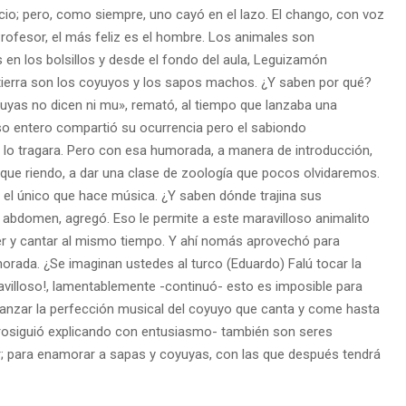
ncio; pero, como siempre, uno cayó en el lazo. El chango, con voz
rofesor, el más feliz es el hombre. Los animales son
s en los bolsillos y desde el fondo del aula, Leguizamón
 tierra son los coyuyos y los sapos machos. ¿Y saben por qué?
yas no dicen ni mu», remató, al tiempo que lanzaba una
so entero compartió su ocurrencia pero el sabiondo
 lo tragara. Pero con esa humorada, a manera de introducción,
ue riendo, a dar una clase de zoología que pocos olvidaremos.
 el único que hace música. ¿Y saben dónde trajina sus
abdomen, agregó. Eso le permite a este maravilloso animalito
er y cantar al mismo tiempo. Y ahí nomás aprovechó para
orada. ¿Se imaginan ustedes al turco (Eduardo) Falú tocar la
avilloso!, lamentablemente -continuó- esto es imposible para
nzar la perfección musical del coyuyo que canta y come hasta
prosiguió explicando con entusiasmo- también son seres
; para enamorar a sapas y coyuyas, con las que después tendrá