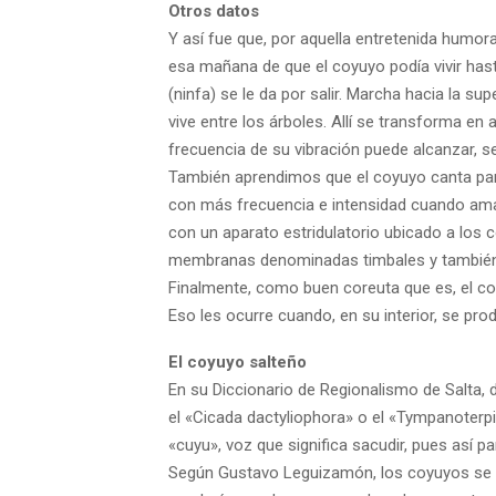
Otros datos
Y así fue que, por aquella entretenida hum
esa mañana de que el coyuyo podía vivir has
(ninfa) se le da por salir. Marcha hacia la su
vive entre los árboles. Allí se transforma en
frecuencia de su vibración puede alcanzar, s
También aprendimos que el coyuyo canta para 
con más frecuencia e intensidad cuando aman
con un aparato estridulatorio ubicado a los
membranas denominadas timbales y también 
Finalmente, como buen coreuta que es, el co
Eso les ocurre cuando, en su interior, se pr
El coyuyo salteño
En su Diccionario de Regionalismo de Salta,
el «Cicada dactyliophora» o el «Tympanoterpi
«cuyu», voz que significa sacudir, pues así 
Según Gustavo Leguizamón, los coyuyos se 