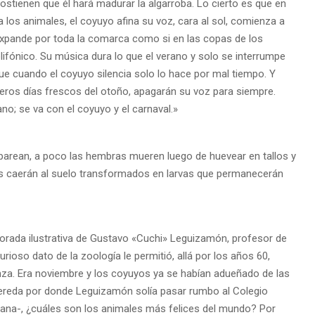
stienen que él hará madurar la algarroba. Lo cierto es que en
 los animales, el coyuyo afina su voz, cara al sol, comienza a
 expande por toda la comarca como si en las copas de los
lifónico. Su música dura lo que el verano y solo se interrumpe
que cuando el coyuyo silencia solo lo hace por mal tiempo. Y
meros días frescos del otoño, apagarán su voz para siempre.
rano; se va con el coyuyo y el carnaval.»
parean, a poco las hembras mueren luego de huevear en tallos y
os caerán al suelo transformados en larvas que permanecerán
orada ilustrativa de Gustavo «Cuchi» Leguizamón, profesor de
curioso dato de la zoología le permitió, allá por los años 60,
nza. Era noviembre y los coyuyos ya se habían adueñado de las
 vereda por donde Leguizamón solía pasar rumbo al Colegio
ana-, ¿cuáles son los animales más felices del mundo? Por