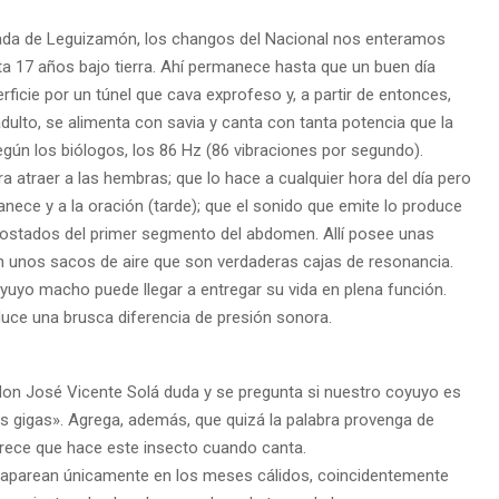
orada de Leguizamón, los changos del Nacional nos enteramos
ta 17 años bajo tierra. Ahí permanece hasta que un buen día
perficie por un túnel que cava exprofeso y, a partir de entonces,
 adulto, se alimenta con savia y canta con tanta potencia que la
egún los biólogos, los 86 Hz (86 vibraciones por segundo).
atraer a las hembras; que lo hace a cualquier hora del día pero
ece y a la oración (tarde); que el sonido que emite lo produce
 costados del primer segmento del abdomen. Allí posee unas
unos sacos de aire que son verdaderas cajas de resonancia.
yuyo macho puede llegar a entregar su vida en plena función.
oduce una brusca diferencia de presión sonora.
 don José Vicente Solá duda y se pregunta si nuestro coyuyo es
s gigas». Agrega, además, que quizá la palabra provenga de
parece que hace este insecto cuando canta.
aparean únicamente en los meses cálidos, coincidentemente