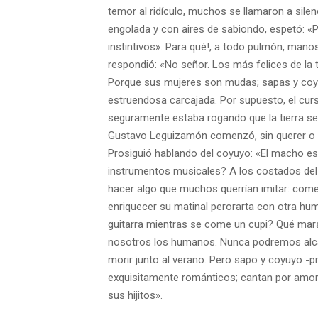
temor al ridículo, muchos se llamaron a sile
engolada y con aires de sabiondo, espetó: «P
instintivos». ­Para qué!, a todo pulmón, mano
respondió: «No señor. Los más felices de la
Porque sus mujeres son mudas; sapas y coyu
estruendosa carcajada. Por supuesto, el cur
seguramente estaba rogando que la tierra se
Gustavo Leguizamón comenzó, sin querer o q
Prosiguió hablando del coyuyo: «El macho es
instrumentos musicales? A los costados del 
hacer algo que muchos querrían imitar: com
enriquecer su matinal perorarta con otra hum
guitarra mientras se come un cupi? ­Qué mar
nosotros los humanos. Nunca podremos alca
morir junto al verano. Pero sapo y coyuyo -
exquisitamente románticos; cantan por amor
sus hijitos».