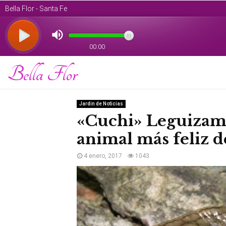
Bella Flor
Jardin de Noticias
«Cuchi» Leguizamó
animal más feliz 
4 enero, 2017
1043