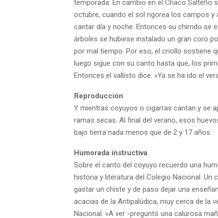
temporada. En cambio en el Chaco Salteño so
octubre, cuando el sol rigorea los campos y a
cantar día y noche. Entonces su chirrido se
árboles se hubiese instalado un gran coro po
por mal tiempo. Por eso, el criollo sostiene 
luego sigue con su canto hasta que, los pri
Entonces el vallisto dice: «Ya se ha ido el ve
Reproducción
Y mientras coyuyos o cigarras cantan y se a
ramas secas. Al final del verano, esos huev
bajo tierra nada menos que de 2 y 17 años.
Humorada instructiva
Sobre el canto del coyuyo recuerdo una hum
historia y literatura del Colegio Nacional. Un 
gastar un chiste y de paso dejar una enseña
acacias de la Antipalúdica, muy cerca de la
Nacional. «A ver -preguntó una calurosa mañ