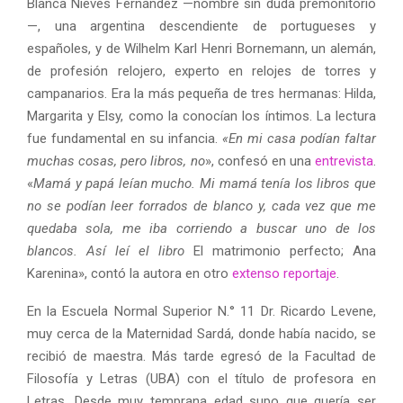
Blanca Nieves Fernández —nombre sin duda premonitorio
—, una argentina descendiente de portugueses y
españoles, y de Wilhelm Karl Henri Bornemann, un alemán,
de profesión relojero, experto en relojes de torres y
campanarios. Era la más pequeña de tres hermanas: Hilda,
Margarita y Elsy, como la conocían los íntimos. La lectura
fue fundamental en su infancia.
«En mi casa podían faltar
muchas cosas, pero libros, no
», confesó en una
entrevista
.
«
Mamá y papá leían mucho. Mi mamá tenía los libros que
no se podían leer forrados de blanco y, cada vez que me
quedaba sola, me iba corriendo a buscar uno de los
blancos. Así leí el libro
El matrimonio perfecto; Ana
Karenina», contó la autora en otro
extenso reportaje
.
En la Escuela Normal Superior N.° 11 Dr. Ricardo Levene,
muy cerca de la Maternidad Sardá, donde había nacido, se
recibió de maestra. Más tarde egresó de la Facultad de
Filosofía y Letras (UBA) con el título de profesora en
Letras. Desde muy temprana edad supo que quería ser