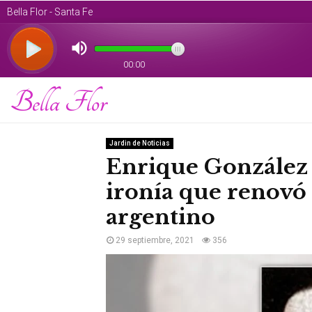
Bella Flor
Jardin de Noticias
Enrique González T
ironía que renovó e
argentino
29 septiembre, 2021
356