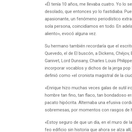
«Él tenía 10 años, me llevaba cuatro. Yo lo 
desolado, que entonces yo lo fastidiaba. Pued
apasionante, un fenómeno periodístico extr
sola persona, coincidíamos en todo. En adel
aliento», evocó alguna vez.
Su hermano también recordaría que el escrit
Quevedo, el de El buscón, a Dickens, Chéjov, 
Ganivet, Lord Dunsany, Charles Louis Philippe
incorporar vocablos y dichos de la jerga pop 
definió como «el cronista magistral de la ciu
«Enrique hizo muchas veces galas de sutil iro
hombre tan fino, tan flaco, tan bondadoso er
pacato hipócrita. Alternaba una efusiva cor
sobremesas, por momentos con rasgos de h
«Estoy seguro de que un día, en el muro de l
feo edificio sin historia que ahora se alza allí