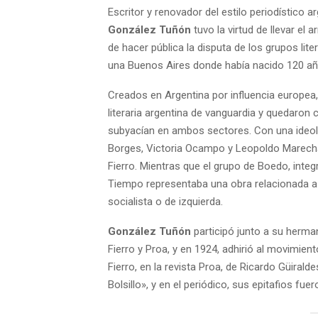
Escritor y renovador del estilo periodístico 
González Tuñón
tuvo la virtud de llevar el 
de hacer pública la disputa de los grupos lite
una Buenos Aires donde había nacido 120 añ
Creados en Argentina por influencia europea,
literaria argentina de vanguardia y quedaron
subyacían en ambos sectores. Con una ideol
Borges, Victoria Ocampo y Leopoldo Marechal,
Fierro. Mientras que el grupo de Boedo, inte
Tiempo representaba una obra relacionada a 
socialista o de izquierda.
González Tuñón
participó junto a su herman
Fierro y Proa, y en 1924, adhirió al movimien
Fierro, en la revista Proa, de Ricardo Güirald
Bolsillo», y en el periódico, sus epitafios fue