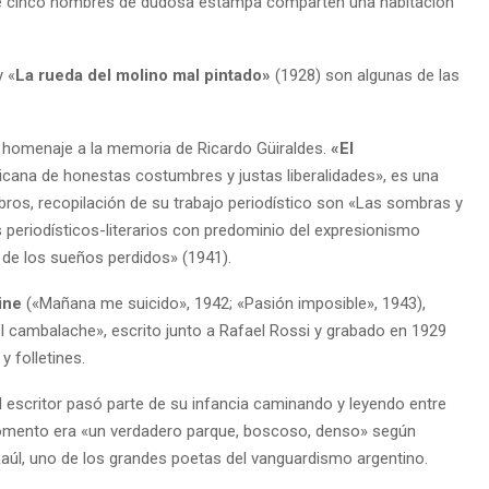
e cinco hombres de dudosa estampa comparten una habitación
y «
La rueda del molino mal pintado»
(1928) son algunas de las
 homenaje a la memoria de Ricardo Güiraldes.
«El
icana de honestas costumbres y justas liberalidades», es una
libros, recopilación de su trabajo periodístico son «Las sombras y
os periodísticos-literarios con predominio del expresionismo
le de los sueños perdidos» (1941).
ine
(«Mañana me suicido», 1942; «Pasión imposible», 1943),
’l cambalache», escrito junto a Rafael Rossi y grabado en 1929
y folletines.
el escritor pasó parte de su infancia caminando y leyendo entre
momento era «un verdadero parque, boscoso, denso» según
aúl, uno de los grandes poetas del vanguardismo argentino.