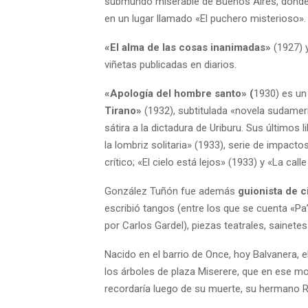
submundo miserable de Buenos Aires, dond
en un lugar llamado «El puchero misterioso».
«El alma de las cosas inanimadas»
(1927) 
viñetas publicadas en diarios.
«Apología del hombre santo» (
1930) es un
Tirano»
(1932), subtitulada «novela sudamer
sátira a la dictadura de Uriburu. Sus últimos 
la lombriz solitaria» (1933), serie de impact
crítico; «El cielo está lejos» (1933) y «La cal
González Tuñón fue además
guionista de c
escribió tangos (entre los que se cuenta «Pa
por Carlos Gardel), piezas teatrales, sainetes 
Nacido en el barrio de Once, hoy Balvanera, 
los árboles de plaza Miserere, que en ese 
recordaría luego de su muerte, su hermano R