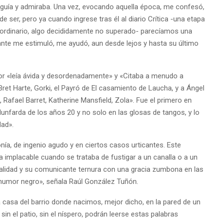
seguía y admiraba. Una vez, evocando aquella época, me confesó,
e ser, pero ya cuando ingrese tras él al diario Crítica -una etapa
aordinario, algo decididamente no superado- parecíamos una
ante me estimuló, me ayudó, aun desde lejos y hasta su último
or «leía ávida y desordenadamente» y «Citaba a menudo a
Bret Harte, Gorki, el Payró de El casamiento de Laucha, y a Ángel
, Rafael Barret, Katherine Mansfield, Zola». Fue el primero en
lunfarda de los años 20 y no solo en las glosas de tangos, y lo
dad».
nía, de ingenio agudo y en ciertos casos urticantes. Este
a implacable cuando se trataba de fustigar a un canalla o a un
dialidad y su comunicante ternura con una gracia zumbona en las
umor negro», señala Raúl González Tuñón.
a casa del barrio donde nacimos, mejor dicho, en la pared de un
, sin el patio, sin el níspero, podrán leerse estas palabras