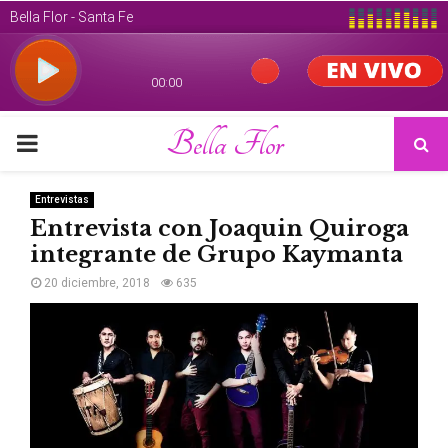
Bella Flor
PRIMARY
MENU
Entrevistas
Entrevista con Joaquin Quiroga
integrante de Grupo Kaymanta
20 diciembre, 2018
635