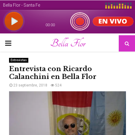
Bella Flor
PRIMARY
MENU
Entrevistas
Entrevista con Ricardo
Calanchini en Bella Flor
23 septiembre, 2018
524