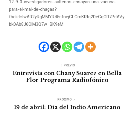
12-9-0-investigadores-saltenos-ensayan-una-vacuna-
para-el-mal-de-chagas?
fbclid=IwAR2yRgMMYR45sfnejGLCmKRtq2DeGqOR7PdAVy
bk0Ab8J6OlM3Q7w_BK9eM
PREVIO
Entrevista con Chany Suarez en Bella
Flor Programa Radiofónico
PROXIMO
19 de abril: Día del Indio Americano