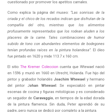
cuestionado por promover los apetitos carnales.
Como explica la página del museo:
“Las sonrisas de la
criada y el chico de los recados indican que disfrutan de la
compañía del otro, mientras que los alimentos
profusamente representados que los rodean aluden a los
placeres de la carne. Tales combinaciones de humor
subido de tono con abundantes elementos de bodegones
tenían profundas raíces en la pintura holandesa”.
El óleo
fue pintado en 1620 y mide 113.7 x 160 cm.
El sitio
The Kremer Coleccion
cuenta que Wtewael nació
en 1596 y murió en 1660 en Utrecht, Holanda. Fue hijo del
pintor y grabador holandés
Joachim Wtewael
y hermano
del pintor J
ohan Wtewael
. Se especializó en pintar
escenas de cocina y figuras mitológicas y es considerado
un seguidor de
Caravaggio
, en tiempos de la edad dorada
de la pintura flamenca. Sin duda, Peter aprendió de su
padre, pero nunca se dedicó por completo a la pintura.