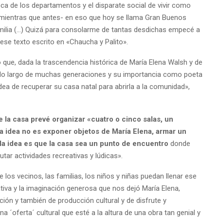
a de los departamentos y el disparate social de vivir como
, mientras que antes- en eso que hoy se llama Gran Buenos
familia (…) Quizá para consolarme de tantas desdichas empecé a
ese texto escrito en «Chaucha y Palito».
 que, dada la trascendencia histórica de María Elena Walsh y de
 a lo largo de muchas generaciones y su importancia como poeta
dea de recuperar su casa natal para abrirla a la comunidad»,
 la casa prevé organizar «cuatro o cinco salas, un
, la idea no es exponer objetos de María Elena, armar un
 la idea es que la casa sea un punto de encuentro
donde
utar actividades recreativas y lúdicas».
los vecinos, las familias, los niños y niñas puedan llenar ese
eativa y la imaginación generosa que nos dejó María Elena,
ción y también de producción cultural y de disfrute y
 ´oferta´ cultural que esté a la altura de una obra tan genial y