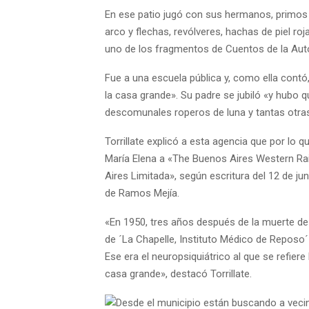
En ese patio jugó con sus hermanos, primos 
arco y flechas, revólveres, hachas de piel ro
uno de los fragmentos de Cuentos de la Aut
Fue a una escuela pública y, como ella contó
la casa grande». Su padre se jubiló «y hubo qu
descomunales roperos de luna y tantas otras 
Torrillate explicó a esta agencia que por lo 
María Elena a «The Buenos Aires Western Rai
Aires Limitada», según escritura del 12 de ju
de Ramos Mejía.
«En 1950, tres años después de la muerte d
de ´La Chapelle, Instituto Médico de Reposo´ 
Ese era el neuropsiquiátrico al que se refiere
casa grande», destacó Torrillate.