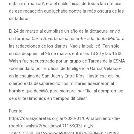
esta información”, era el cable inicial de todas las noticias
de ese redacción que luchaba contra la más oscura de las
dictaduras.
El 24 de marzo al cumplirse un año de la dictadura, envió
su famosa
Carta Abierta de un escritor a la Junta Militar
a
las redacciones de los diarios. Nadie la publicó. Tan sólo
un día después, el 25 de marzo, entre las 13.30 y las 16.00,
Walsh fue secuestrado por un grupo de Tareas de la ESMA
-comandado por el oficial de Inteligencia García Velasco-
en la esquina de San Juan y Entre Ríos. Hasta ese día, su
cuerpo está desaparecido: los militares asesinaron al
hombre que decidió, para siempre, ser “fiel al compromiso
de dar testimonios en tiempos difíciles”.
Fuente:
https://carasycaretas.org.ar/2020/01/09/nacimiento-de-
rodolfo-walsh/?fbclid=IwAR115KGRJ-dI_N-
5cW2_CD60_jpQA26diooa9AmqfJOECk7BDMFpjcHYr98