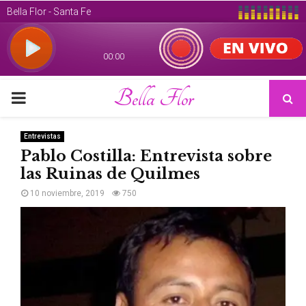
Bella Flor
PRIMARY
MENU
Entrevistas
Pablo Costilla: Entrevista sobre
las Ruinas de Quilmes
10 noviembre, 2019
750