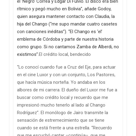
el ‘Negro’ Correa y Edgar Di Fulvio. El disco era bien
rítmico y pegó mucho en Bolivia”, añade Godoy,
quien asegura mantener contacto con Claudia, la
hija del Chango (“me supo mandar cuatro casetes
con canciones inéditas”). “El Chango es ‘el’
emblema de Córdoba y parte de nuestra historia
como grupo. Si no cantamos Zamba de Alberdi, no
existimos”.
El crédito local, bendecido
“Lo conocí cuando fue a Cruz del Eje, para actuar
en el cine Luxor y con un conjunto, Los Pastores,
que hacía música norteña. Yo andaba en los
albores de mi carrera. El dueño del Luxor me fue a
buscar como crédito local y recuerdo que me
impresionó mucho tenerlo al lado al Chango
Rodríguez”. El monólogo de Jairo transmite la
sensación de estremecimiento que se tiene
cuando se está frente a una estrella. “Recuerdo
que me escuchó cantar –continúa–, que me