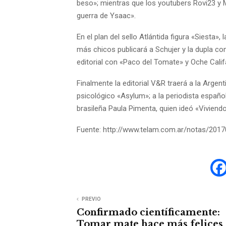
beso»; mientras que los youtubers Rovi23 y M
guerra de Ysaac».
En el plan del sello Atlántida figura «Siesta
más chicos publicará a Schujer y la dupla c
editorial con «Paco del Tomate» y Oche Calif
Finalmente la editorial V&R traerá a la Argent
psicológico «Asylum»; a la periodista española
brasileña Paula Pimenta, quien ideó «Viviendo
Fuente: http://www.telam.com.ar/notas/201701
PREVIO
Confirmado científicamente:
Tomar mate hace más felices 