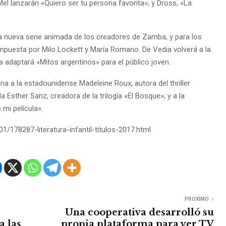
el lanzarán «Quiero ser tu persona favorita»; y Dross, «La
», la nueva serie animada de los creadores de Zamba, y para los
ompuesta por Milo Lockett y María Romano. De Vedia volverá a la
a adaptará «Mitos argentinos» para el público joven.
ina a la estadounidense Madeleine Roux, autora del thriller
 Esther Sanz, creadora de la trilogía «El Bosque»; y a la
 mi película».
/178287-literatura-infantil-titulos-2017.html
PROXIMO
Una cooperativa desarrolló su
a las
propia plataforma para ver TV