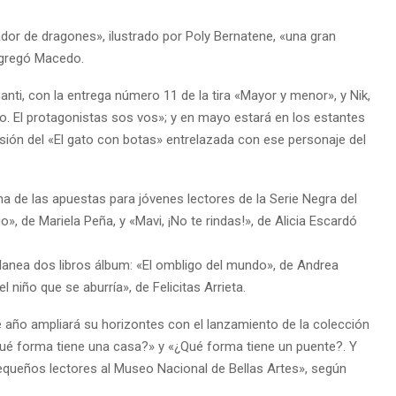
dor de dragones», ilustrado por Poly Bernatene, «una gran
agregó Macedo.
nti, con la entrega número 11 de la tira «Mayor y menor», y Nik,
o. El protagonistas sos vos»; y en mayo estará en los estantes
sión del «El gato con botas» entrelazada con ese personaje del
na de las apuestas para jóvenes lectores de la Serie Negra del
o», de Mariela Peña, y «Mavi, ¡No te rindas!», de Alicia Escardó
anea dos libros álbum: «El ombligo del mundo», de Andrea
l niño que se aburría», de Felicitas Arrieta.
te año ampliará su horizontes con el lanzamiento de la colección
é forma tiene una casa?» y «¿Qué forma tiene un puente?. Y
pequeños lectores al Museo Nacional de Bellas Artes», según