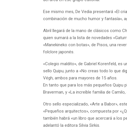
Ese mismo mes, De Vedia presentará «El cria
combinación de mucho humor y fantasía», 
Abril llegará de la mano de clásicos como Cha
quien sumará a la lista de novedades «Gaturr
«Manekineko con botas», de Pisos, una rever
folclore japonés.
«Colegio maldito», de Gabriel Korenfeld, es u
sello Quipu; junto a «No creas todo lo que dig
Végh, ambos para mayores de 15 años.
En tanto que para los más pequeños Quipu pl
Braverman, y «La increíble familia de Camilo, e
Otro sello especializado, «Arte a Babor», es
«Pequeños arquitectos», compuesta por «¿Qu
también habrá «un libro que acercará a los 
adelantó la editora Silvia Sirkis.