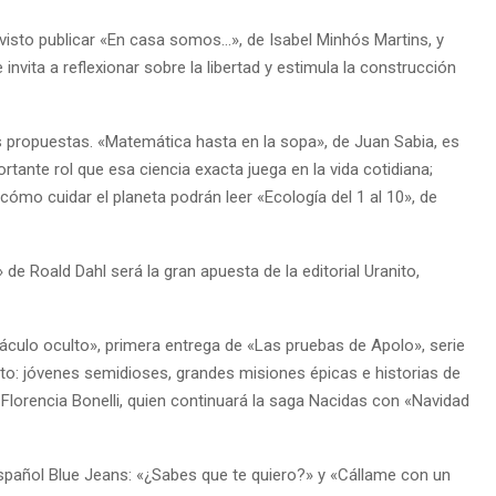
revisto publicar «En casa somos…», de Isabel Minhós Martins, y
 invita a reflexionar sobre la libertad y estimula la construcción
 propuestas. «Matemática hasta en la sopa», de Juan Sabia, es
rtante rol que esa ciencia exacta juega en la vida cotidiana;
cómo cuidar el planeta podrán leer «Ecología del 1 al 10», de
e Roald Dahl será la gran apuesta de la editorial Uranito,
ráculo oculto», primera entrega de «Las pruebas de Apolo», serie
xito: jóvenes semidioses, grandes misiones épicas e historias de
 Florencia Bonelli, quien continuará la saga Nacidas con «Navidad
 español Blue Jeans: «¿Sabes que te quiero?» y «Cállame con un