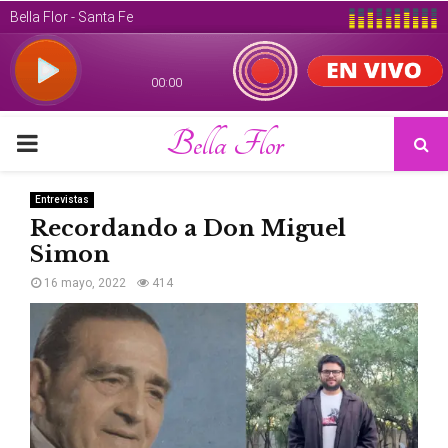
Bella Flor
PRIMARY
MENU
Entrevistas
Recordando a Don Miguel
Simon
16 mayo, 2022
414