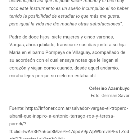
desvencijado así que no pude hacer mucho y si bien hoy
toco este instrumento es un sueño incumplido el no haber
tenido la posibilidad de estudiar lo que más me gusta,
pero igual la vida me dio muchas otras satisfacciones
”.
Padre de doce hijos, siete mujeres y cinco varones,
Vargas, ahora jubilado, transcurre sus días junto a su hija
María en el barrio Pompeya de Villaguay, acompañado de
su acordeón con el cual ensaya notas que le llegan al
corazón y viajan como cuando, desde aquel andamio,
miraba lejos porque su cielo no estaba ahí.
Ceferino Azambuyo
Foto: Germán Savor
Fuente: https://infoner.com.ar/salvador-vargas-el-tropero-
albanil-que-inspiro-a-antonio-tarrago-ros-y-teresa-
parodi/?
fbclid=IwAR3RYn6cs8MzePE47dpdV9pWpW0mvSPEsTZcd