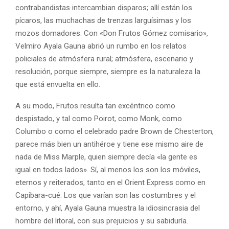
contrabandistas intercambian disparos; allí están los
pícaros, las muchachas de trenzas larguísimas y los
mozos domadores. Con «Don Frutos Gómez comisario»,
Velmiro Ayala Gauna abrió un rumbo en los relatos
policiales de atmósfera rural; atmósfera, escenario y
resolución, porque siempre, siempre es la naturaleza la
que está envuelta en ello.
A su modo, Frutos resulta tan excéntrico como
despistado, y tal como Poirot, como Monk, como
Columbo o como el celebrado padre Brown de Chesterton,
parece más bien un antihéroe y tiene ese mismo aire de
nada de Miss Marple, quien siempre decía «la gente es
igual en todos lados». Sí, al menos los son los móviles,
eternos y reiterados, tanto en el Orient Express como en
Capibara-cué. Los que varían son las costumbres y el
entorno, y ahí, Ayala Gauna muestra la idiosincrasia del
hombre del litoral, con sus prejuicios y su sabiduría.