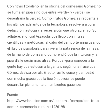
Con ritmo litoraleño, en la oficina del comesario Gómez no
se fuma en pipa sino que entre «verde» y «verde» se
desentraña la verdad. Como Frutos Gómez es reticente a
los últimos adelantos de la tecnología, resolverá a pura
deducción, astucia y a veces algún que otro apremio. Su
adlátere, el oficial Arzásola, que llegó con ínfulas
científicas y metódicas, al cabo del tiempo termina usando
el libro de psicología para nivelar la pata renga de la mesa;
de la mano de comisario comprendió que la intuición y la
picardía le serán más útiles. Porque «para conocer a la
gente hay que estudiar a la gente», según una frase que
Gómez desliza por allí. El autor así lo quiso y demostró
con mucha gracia que la ficción policial se puede
desarrollar plenamente en ambientes gauchos.
Fuente:
https://www.lanacion.com.ar/economia/campo/don-fruto-
gomez-comesario-rural-nid1426198