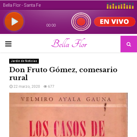
Bella Flor
PRIMARY
MENU
Jardin de Noticias
Don Fruto Gómez, comesario
rural
22 marzo, 2020
677