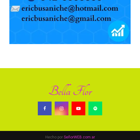
Bella Flor
Hecho por
SeñorWEB.com.ar