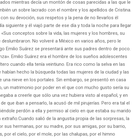
 lados mientras decía un montón de cosas pareci
das a las que le
ambién
un sobre lacrado con el nombre y los apellidos de Cristina.
 con su devoción, sus
respetos y la pena de no llevarlos él
día siguiente y él viajó parte de ese día y toda la noche
para llegar
: «Sus conc
eptos sobre la vida, las mujeres y los hombres, su
e deslumbraron. No volveré a México en
varios años, pero le
igo
Emilio Suárez se presentará ante sus padres dentro de poco.
anza».
Emilio Suárez era el hombre de los sueños adolescentes
tero cuando ella tenía veintiuno. Era
rico como la selva en las
e habían hecho la búsqueda todas las mujeres de la ciudad y las
e una nieve en los portales.
Sin embargo, se presentó en casa
o, un matrimonio por poder en el que con mucho gusto
sería su
 negaba a creerle que sólo una vez
hubiera visto al español, y en
de que iban a pensarlo, la acusó de mil pirujerías. Pero era tal
el
iéndole perdón a ella
y permiso al cielo en que estaba su marido
 extraño.
Cuando salió de la angustia propia de las sorpresas, la
 por sus hermanas, por su madre, por
sus amigas, por su barrio,
, por el cielo, por el mole, por las chalupas, por el himno