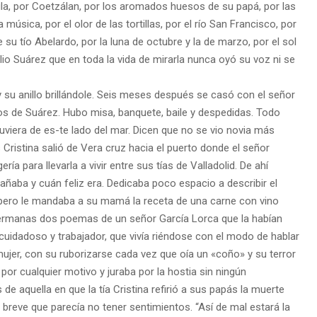
ula, por Coetzálan, por los
aromados huesos de su papá, por las
 música, por el olor de las tortillas, por el río San
Francisco, por
e su tío
Abelardo, por la luna de octubre y la de marzo, por el sol
ilio Suárez que en toda la vida de
mirarla nunca oyó su voz ni se
y su anillo brillándole.
Seis meses después se casó con el señor
jos de Suárez. Hubo misa, banquete, baile y despe
didas. Todo
uviera de es-
te lado del mar. Dicen que no se vio novia más
Cristina salió de Vera cruz hacia el puerto donde el
señor
ería para llevarla a
vivir entre sus tías de Valladolid.
De ahí
rañaba y cuán
feliz era. Dedicaba poco espacio a describir el
 pero le mandaba a su mamá la receta de una
carne con vino
 hermanas
dos poemas de un señor García Lorca que la habían
uidadoso y trabajador, que vivía rién
dose con el modo de hablar
ujer, con su ruborizarse cada vez que oía un «coño» y su terror
por cualquier motivo y
juraba por la hostia sin ningún
 de aquella en que la tía Cristina
refirió a sus papás la muerte
 breve que parecía no tener sentimientos. “Así de mal estará la