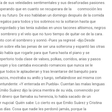
ía de sus veleidades
sentimentales y sus desaforadas pasiones.
esperando que en cuanto se recuperara de la conmo
ción les
e su futuro. De
eso hablaban un domingo después de la comida
regalos para todos y los sobrinos no la soltaron hasta que
 engordado y las tenía
subidas en unos tacones altísimos, negros
el sombrero y el velo que no tuvo tiempo de quitar-
se de la cara.
nto con el
sombrero y sonrió.
-Pues ya regresé -dijo.
Desde
on sobre ella las
penas de ser una solterona y espantó las otras
 No había que rogarle para que fuera hasta el
piano y se
epertorio toda
clase de valses, polkas, corridos, arias y pasos
Chopin y los cantaba evocando romances que
nunca se le
 que todos le
aplaudieran y tras levantarse del banquito para
razos, mostraba su anillo y luego, señalándo
se así misma con
ontun
dente: «Y enterrada en Puebla».
Cuentan las malas lenguas
milio Suárez dijo la única mentira de su vida, convencido por
 el dinero que llamaba su
herencia, lo había sacado de un
r nupcial.
Quién sabe. Lo cierto es que Emilio Suárez y Cristina
us días. Cosa que nadie les perdonó
jamás, porque la