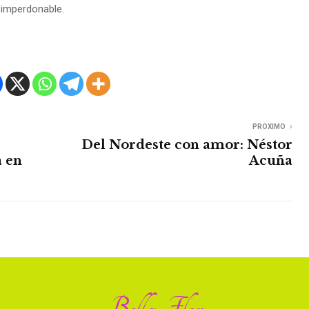
 imper
donable.
PROXIMO
Del Nordeste con amor: Néstor
 en
Acuña
Bella Flor