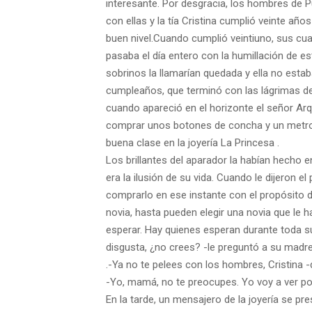
interesante. Por desgra
cia, los hombres de 
con ellas y la tía Cristina cumplió veinte año
buen nivel.
Cuando cumplió veintiuno, sus cu
pasaba el día entero con la humillación de
es
sobrinos la
llamarían quedada y ella no esta
cumpleaños, que terminó con las lágrimas
de
cuando
apareció en el horizonte el señor Ar
comprar
unos botones de concha y un metro
buena clase en la joyería
La Princesa
.
Los
brillantes del aparador la habían hecho 
era la ilusión de su vida. Cuando le
dijeron el
comprarlo en ese instante con el propósito d
novia, hasta pueden elegir
una novia que le h
esperar. Hay quienes esperan durante toda su
disgusta, ¿no crees? -le
preguntó a su madre
.
-Ya no te pelees con los hombres, Cristina 
-Yo, mamá, no te preocupes. Yo voy a ver po
En la tarde, un mensajero de la joyería se p