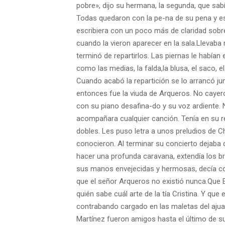
pobre», dijo su hermana, la segunda, que sab
Todas quedaron con la pe-
na de su pena y 
escribiera con un poco más de claridad sobr
cuando la vieron
aparecer en la sala.
Llevaba 
terminó de repartirlos. Las piernas le habían
como las medias, la falda,
la blusa, el saco, 
Cuando acabó la repartición se lo arrancó ju
entonces fue la viuda de Arqueros. No cayer
con su piano desafina-
do y su voz ardiente.
acompañara cualquier canción. Tenía en su r
dobles. Les puso letra
a unos preludios de 
conocieron. Al terminar su concierto dejaba
hacer una profunda
caravana, extendía los b
sus manos envejecidas y hermosas, decía c
que el señor Arqueros no existió nunca.
Que E
quién sabe cuál arte de la tía Cristina. Y que
contrabando cargado en las maletas
del ajua
Martínez fue
ron amigos hasta el último de s