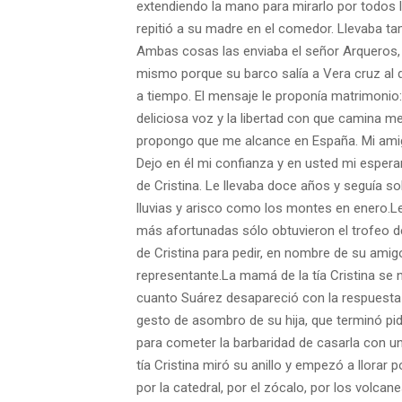
extendiendo la mano pa
ra mirarlo por todos
repitió a su madre en el comedor. Llevaba t
Ambas cosas las enviaba el señor Arqueros,
mismo porque su barco salía a
Vera cruz al 
a tiempo. El mensaje le proponía matrimonio
deliciosa voz y la
libertad con que camina m
propongo que me alcance en España. Mi am
Dejo en
él mi confianza y en usted mi esper
de Cristina.
Le llevaba doce años y seguía sol
lluvias y arisco como los montes en enero.
L
más
afortunadas sólo obtuvieron el trofeo d
de Cristina para pedir, en nombre
de su amig
representante.
La mamá de la tía Cristina se
cuanto Suárez desapareció con la res
puesta 
gesto de asombro de su hija, que terminó pid
para cometer la barbari
dad de casarla con un
tía Cristina
miró su anillo y empezó a llorar
por la catedral, por el zócalo, por los vol
canes