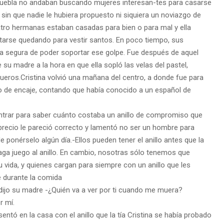
Puebla no andaban buscando mujeres interesan-
tes para casarse
s sin que
nadie le hubiera propuesto ni siquiera un noviazgo de
atro hermanas estaban casadas pa
ra bien o para mal y ella
tarse quedando para vestir santos. En poco tiempo, sus
ba segura de poder soportar ese gol
pe. Fue después de aquel
 su madre a la hora en que ella sopló las velas del pastel,
queros.
Cristina volvió una mañana del centro, a donde fue para
 de encaje, contando que había
conocido a un español de
entrar para saber cuánto cos
taba un anillo de compromiso que
 precio le pareció correcto y lamentó no ser un hombre para
e ponérselo algún día.
-Ellos pueden tener el anillo antes que la
aga juego al anillo. En cambio, nosotras sólo tene
mos que
 vida, y quie
nes cargan para siempre con un anillo que les
 durante la comida
-dijo su madre -¿Quién
va a ver por ti cuando me muera?
r mí.
resentó en la casa con
el anillo que la tía Cristina se había probado