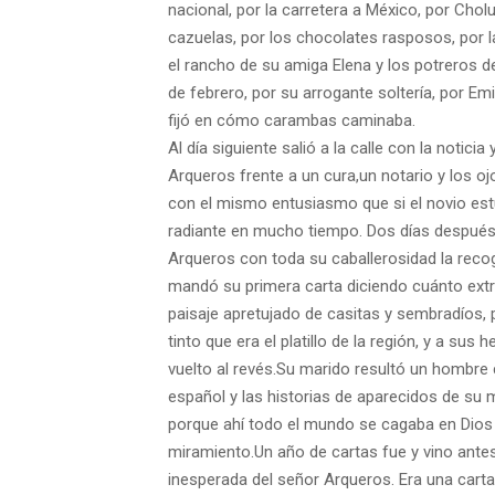
nacio
nal, por la carretera a México, por Chol
cazuelas, por los chocolates
rasposos, por la
el rancho de su amiga Elena y los potreros d
de febrero,
por su arrogante soltería, por Em
fijó en cómo carambas caminaba.
Al día siguiente salió a la calle con la noticia 
Arqueros frente a un cura,
un notario y los o
con el mismo entusiasmo que si el novio est
radiante en mucho
tiempo.
Dos días después 
Arqueros con toda su caballerosidad la recog
mandó su primera carta diciendo cuánto ext
paisaje apretujado de
casitas y sembradíos,
tinto que era el platillo de la región, y a sus
vuelto al revés.
Su marido resultó un hombre c
español y las historias de aparecidos de
su m
porque ahí todo el mundo se cagaba en Dios 
miramiento.
Un año de cartas fue y vino antes
inesperada del señor Arqueros. Era una
carta