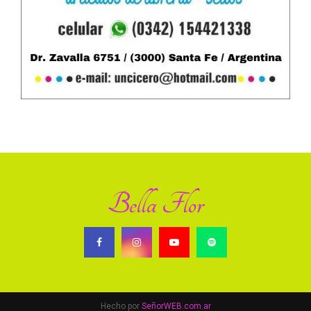
Bella Flor
Hecho por
SeñorWEB.com.ar