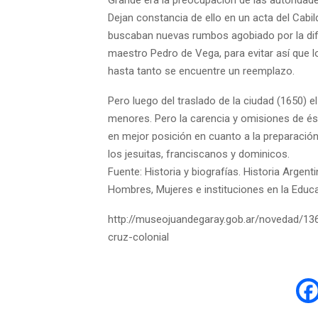
Grande era la preocupación de las autoridade
Dejan constancia de ello en un acta del Cabi
buscaban nuevas rumbos agobiado por la difíc
maestro Pedro de Vega, para evitar así que lo
hasta tanto se encuentre un reemplazo.
Pero luego del traslado de la ciudad (1650) e
menores. Pero la carencia y omisiones de és
en mejor posición en cuanto a la preparació
los jesuitas, franciscanos y dominicos.
Fuente: Historia y biografías. Historia Argent
Hombres, Mujeres e instituciones en la Educa
http://museojuandegaray.gob.ar/novedad/136
cruz-colonial