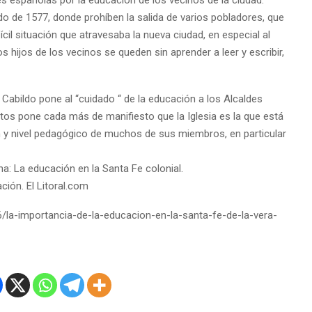
s españolas por la educación de los vecinos de la ciudad.
ldo de 1577, donde prohíben la salida de varios pobladores, que
il situación que atravesaba la nueva ciudad, en especial al
s hijos de los vecinos se queden sin aprender a leer y escribir,
l Cabildo pone al “cuidado “ de la educación a los Alcaldes
tos pone cada más de manifiesto que la Iglesia es la que está
n y nivel pedagógico de muchos de sus miembros, en particular
ina: La educación en la Santa Fe colonial.
ción. El Litoral.com
/la-importancia-de-la-educacion-en-la-santa-fe-de-la-vera-