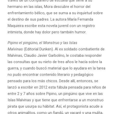
través de un compañero de escuela que tiene a su
hermano en las islas, Mora descubre el horror del
enfrentamiento bélico, que se suma a su inquietud sobre
el destino de sus padres. La autora María Fernanda
Maquieira escribe esta novela juvenil con un registro
intimista, donde hay dolor pero también humor.
Pipino el pingüino, el Monstruo y las Islas
Malvinas
(Editorial Dunken). Al ex soldado combatiente de
Malvinas, Claudio Javier Garbolino, le costaba responder
las consultas que su nieto de tres años le hacía sobre la
guerra, y cuando buscó material que lo ayudara en la tarea
no pudo encontrar contenido literario y pedagógico
pensado para los más chicos. Desde allí, entonces, se
lanzó a escribir en 2012 esta fábula pensada para niños de
entre 2 y 7 años sobre Pipino, un pingüino que vive en las
Islas Malvinas y que tiene que enfrentarse a un monstruo
pirata que usurpa su hábitat. Así, el protagonista acude a
otros animalitos, como un ñandú, un yacaré y una mulita,