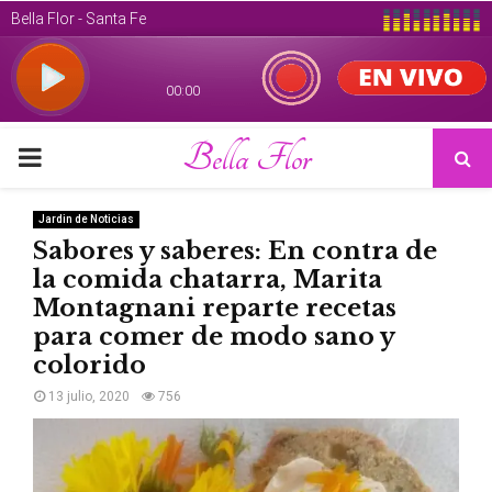
Bella Flor
PRIMARY
MENU
Jardin de Noticias
Sabores y saberes: En contra de
la comida chatarra, Marita
Montagnani reparte recetas
para comer de modo sano y
colorido
13 julio, 2020
756