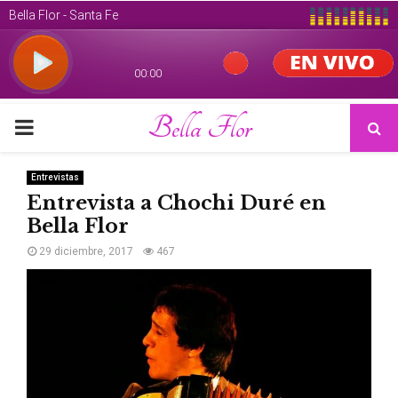
Bella Flor
PRIMARY
MENU
Entrevistas
Entrevista a Chochi Duré en
Bella Flor
29 diciembre, 2017
467